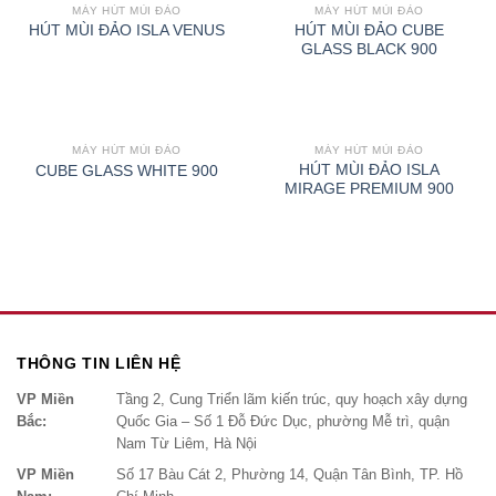
MÁY HÚT MÙI ĐẢO
MÁY HÚT MÙI ĐẢO
HÚT MÙI ĐẢO CUBE
HÚT MÙI ĐẢO ISLA VENUS
GLASS BLACK 900
MÁY HÚT MÙI ĐẢO
MÁY HÚT MÙI ĐẢO
HÚT MÙI ĐẢO ISLA
CUBE GLASS WHITE 900
MIRAGE PREMIUM 900
THÔNG TIN LIÊN HỆ
VP Miền
Tầng 2, Cung Triển lãm kiến trúc, quy hoạch xây dựng
Bắc:
Quốc Gia – Số 1 Đỗ Đức Dục, phường Mễ trì, quận
Nam Từ Liêm, Hà Nội
VP Miền
Số 17 Bàu Cát 2, Phường 14, Quận Tân Bình, TP. Hồ