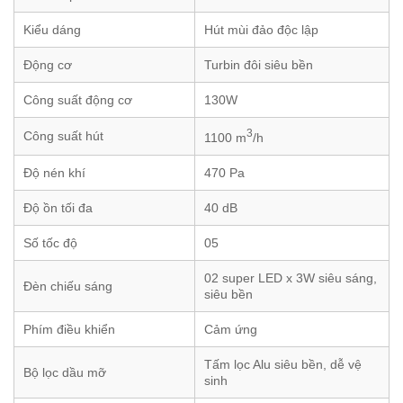
Kiểu dáng
Hút mùi đảo độc lập
Động cơ
Turbin đôi siêu bền
Công suất động cơ
130W
3
Công suất hút
1100 m
/h
Độ nén khí
470 Pa
Độ ồn tối đa
40 dB
Số tốc độ
05
02 super LED x 3W siêu sáng,
Đèn chiếu sáng
siêu bền
Phím điều khiển
Cảm ứng
Tấm lọc Alu siêu bền, dễ vệ
Bộ lọc dầu mỡ
sinh