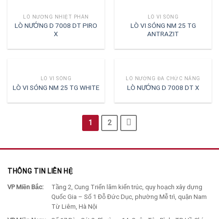
LÒ NƯỚNG NHIỆT PHÂN
LÒ VI SÓNG
LÒ NƯỚNG D 7008 DT PIRO
LÒ VI SÓNG NM 25 TG
X
ANTRAZIT
LÒ VI SÓNG
LÒ NƯỚNG ĐA CHỨC NĂNG
LÒ VI SÓNG NM 25 TG WHITE
LÒ NƯỚNG D 7008 DT X
1
2
THÔNG TIN LIÊN HỆ
VP Miền Bắc:
Tầng 2, Cung Triển lãm kiến trúc, quy hoạch xây dựng
Quốc Gia – Số 1 Đỗ Đức Dục, phường Mễ trì, quận Nam
Từ Liêm, Hà Nội