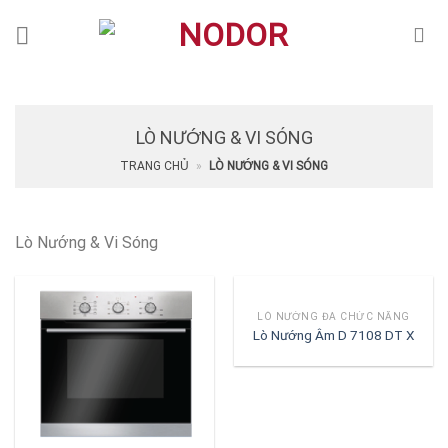
Skip
to
content
LÒ NƯỚNG & VI SÓNG
TRANG CHỦ
»
LÒ NƯỚNG & VI SÓNG
Lò Nướng & Vi Sóng
LÒ NƯỚNG ĐA CHỨC NĂNG
Lò Nướng Âm D 7108 DT X