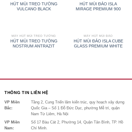
HÚT MÙI TREO TƯỜNG
HÚT MÙI ĐẢO ISLA
VULCANO BLACK
MIRAGE PREMIUM 900
MÁY HÚT MÙI TREO TƯỜNG
MÁY HÚT MÙI ĐẢO
HÚT MÙI TREO TƯỜNG
HÚT MÙI ĐẢO ISLA CUBE
NOSTRUM ANTRAZIT
GLASS PREMIUM WHITE
THÔNG TIN LIÊN HỆ
VP Miền
Tầng 2, Cung Triển lãm kiến trúc, quy hoạch xây dựng
Bắc:
Quốc Gia – Số 1 Đỗ Đức Dục, phường Mễ trì, quận
Nam Từ Liêm, Hà Nội
VP Miền
Số 17 Bàu Cát 2, Phường 14, Quận Tân Bình, TP. Hồ
Nam:
Chí Minh.