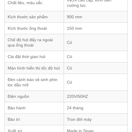
INOX cao cấp, kính đen
Chất liệu, màu sắc
cường lực
Kích thước sản phẩm
900 mm
Kích thước ống thoát
150 mm
Chế độ hút đẩy ra ngoài
Có
qua ống thoát
Cài đặt thời gian hút
Có
Màn hình hiển thị tốc độ hút
Có
Đèn cảnh báo vệ sinh phin
Có
lọc dầu mỡ
Điện nguồn
220V/50HZ
Bảo hành
24 tháng
Bảo trì
Trọn đời máy
Xuất xứ
Made in Spain