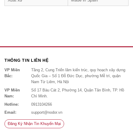
Xuất xứ
Made in Spain
THÔNG TIN LIÊN HỆ
VP Miền
Tầng 2, Cung Triển lãm kiến trúc, quy hoạch xây dựng
Bắc:
Quốc Gia – Số 1 Đỗ Đức Dục, phường Mễ trì, quận
Nam Từ Liêm, Hà Nội
VP Miền
Số 17 Bàu Cát 2, Phường 14, Quận Tân Bình, TP. Hồ
Nam:
Chí Minh.
Hotline:
0913104266
Email:
support@nodor.vn
Đăng Ký Nhận Tin Khuyến Mại