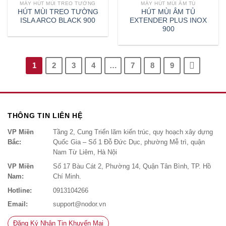
MÁY HÚT MÙI TREO TƯỜNG
MÁY HÚT MÙI ÂM TỦ
HÚT MÙI TREO TƯỜNG
HÚT MÙI ÂM TỦ
ISLA ARCO BLACK 900
EXTENDER PLUS INOX
900
1
2
3
4
…
7
8
9
THÔNG TIN LIÊN HỆ
VP Miền
Tầng 2, Cung Triển lãm kiến trúc, quy hoạch xây dựng
Bắc:
Quốc Gia – Số 1 Đỗ Đức Dục, phường Mễ trì, quận
Nam Từ Liêm, Hà Nội
VP Miền
Số 17 Bàu Cát 2, Phường 14, Quận Tân Bình, TP. Hồ
Nam:
Chí Minh.
Hotline:
0913104266
Email:
support@nodor.vn
Đăng Ký Nhận Tin Khuyến Mại