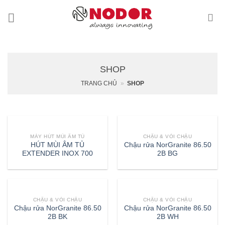
Skip
to
content
SHOP
TRANG CHỦ
»
SHOP
MÁY HÚT MÙI ÂM TỦ
CHẬU & VÒI CHẬU
HÚT MÙI ÂM TỦ
Chậu rửa NorGranite 86.50
EXTENDER INOX 700
2B BG
CHẬU & VÒI CHẬU
CHẬU & VÒI CHẬU
Chậu rửa NorGranite 86.50
Chậu rửa NorGranite 86.50
2B BK
2B WH