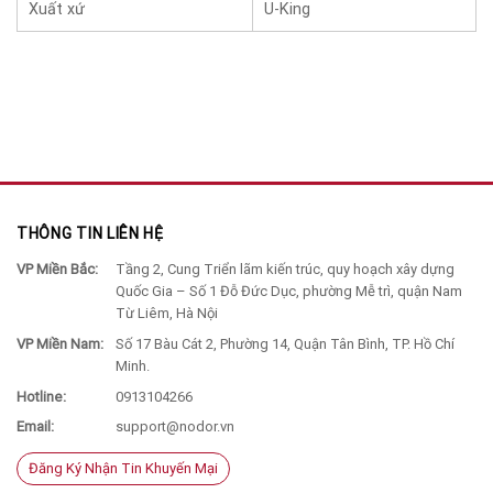
Xuất xứ
U-King
THÔNG TIN LIÊN HỆ
VP Miền Bắc:
Tầng 2, Cung Triển lãm kiến trúc, quy hoạch xây dựng
Quốc Gia – Số 1 Đỗ Đức Dục, phường Mễ trì, quận Nam
Từ Liêm, Hà Nội
VP Miền Nam:
Số 17 Bàu Cát 2, Phường 14, Quận Tân Bình, TP. Hồ Chí
Minh.
Hotline:
0913104266
Email:
support@nodor.vn
Đăng Ký Nhận Tin Khuyến Mại