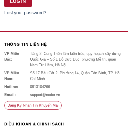
LOG IN
Lost your password?
THÔNG TIN LIÊN HỆ
VP Miền
Tầng 2, Cung Triển lãm kiến trúc, quy hoạch xây dựng
Bắc:
Quốc Gia – Số 1 Đỗ Đức Dục, phường Mễ trì, quận
Nam Từ Liêm, Hà Nội
VP Miền
Số 17 Bàu Cát 2, Phường 14, Quận Tân Bình, TP. Hồ
Nam:
Chí Minh.
Hotline:
0913104266
Email:
support@nodor.vn
Đăng Ký Nhận Tin Khuyến Mại
ĐIỀU KHOẢN & CHÍNH SÁCH