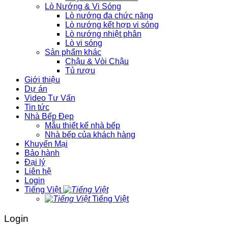
Lò Nướng & Vi Sóng
Lò nướng đa chức năng
Lò nướng kết hợp vi sóng
Lò nướng nhiệt phân
Lò vi sóng
Sản phẩm khác
Chậu & Vòi Chậu
Tủ rượu
Giới thiệu
Dự án
Video Tư Vấn
Tin tức
Nhà Bếp Đẹp
Mẫu thiết kế nhà bếp
Nhà bếp của khách hàng
Khuyến Mại
Bảo hành
Đại lý
Liên hệ
Login
Tiếng Việt
Tiếng Việt
Login