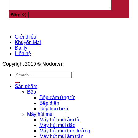
Giới thiệu
Khuyến Mại
Đại lý
Liên hệ
Copyright 2019 ©
Nodor.vn
Search
for:
Sản phẩm
Bếp
Bếp cảm ứng từ
Bếp điện
Bếp hỗn hợp
Máy hút mùi
Máy hút mùi âm tủ
Máy hút mùi đảo
Máy hút mùi treo tường
Máy hút mùi âm trần