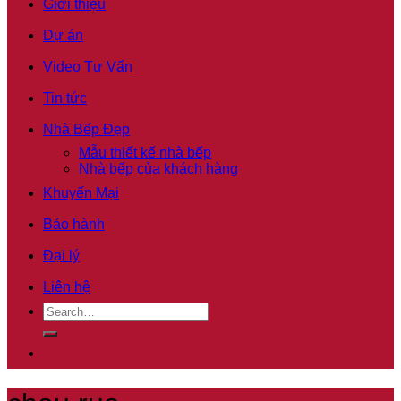
Giới thiệu
Dự án
Video Tư Vấn
Tin tức
Nhà Bếp Đẹp
Mẫu thiết kế nhà bếp
Nhà bếp của khách hàng
Khuyến Mại
Bảo hành
Đại lý
Liên hệ
Search
for: