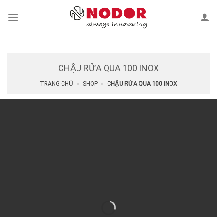
Skip
to
content
CHẬU RỬA QUA 100 INOX
TRANG CHỦ
»
SHOP
»
CHẬU RỬA QUA 100 INOX