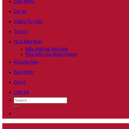
Giới thiệu
Dự án
Video Tư Vấn
Tin tức
Nhà Bếp Đẹp
Mẫu thiết kế nhà bếp
Nhà bếp của khách hàng
Khuyến Mại
Bảo hành
Đại lý
Liên hệ
Search
for: