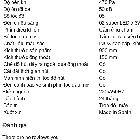
Độ nén khí
470 Pa
Độ ồn tối đa
50 dB
Số tốc độ
05
Đèn chiếu sáng
02 super LED x 3W
Phím điều khiển
Cảm ứng chạm
Bộ lọc dầu mỡ
Tấm lọc Alu siêu b
Chất liệu, màu sắc
INOX cao cấp, kính
Kích thước sản phẩm
900 mm
Kích thước ống thoát
150 mm
Chế độ hút đẩy ra ngoài qua ống thoát
Có
Cài đặt thời gian hút
Có
Màn hình hiển thị tốc độ hút
Có
Đèn cảnh báo vệ sinh phin lọc dầu mỡ
Có
Điện nguồn
220V/50HZ
Bảo hành
24 tháng
Bảo trì
Trọn đời máy
Xuất xứ
Made in Spain
Đánh giá
There are no reviews yet.