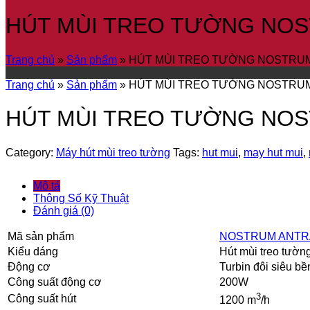
HÚT MÙI TREO TƯỜNG NOS
Trang chủ
»
Sản phẩm
»
HÚT MÙI TREO TƯỜNG NOSTRUM
Trang chủ
»
Sản phẩm
»
HÚT MÙI TREO TƯỜNG NOSTRUM
HÚT MÙI TREO TƯỜNG NOS
Category:
Máy hút mùi treo tường
Tags:
hut mui
,
may hut mui
,
Mô tả
Thông Số Kỹ Thuật
Đánh giá (0)
Mã sản phẩm
NOSTRUM ANTR
Kiểu dáng
Hút mùi treo tườn
Động cơ
Turbin đôi siêu bề
Công suất động cơ
200W
3
Công suất hút
1200 m
/h