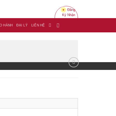
Đăng
Ký Nhận
Tin Khuyến
O HÀNH
ĐẠI LÝ
LIÊN HỆ
Mại