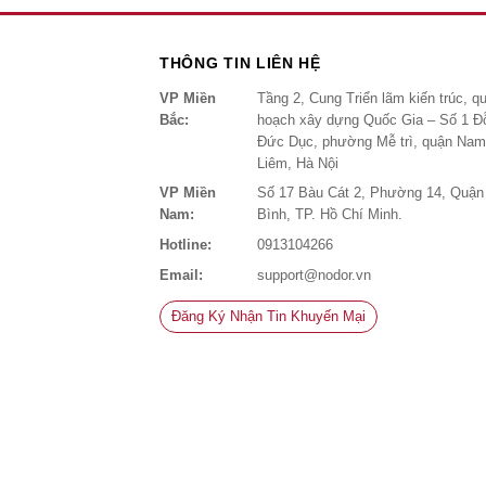
THÔNG TIN LIÊN HỆ
VP Miền
Tầng 2, Cung Triển lãm kiến trúc, q
Bắc:
hoạch xây dựng Quốc Gia – Số 1 Đ
Đức Dục, phường Mễ trì, quận Na
Liêm, Hà Nội
VP Miền
Số 17 Bàu Cát 2, Phường 14, Quận
Nam:
Bình, TP. Hồ Chí Minh.
Hotline:
0913104266
Email:
support@nodor.vn
Đăng Ký Nhận Tin Khuyến Mại