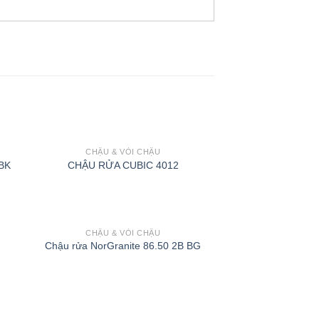
CHẬU & VÒI CHẬU
 BK
CHẬU RỬA CUBIC 4012
CHẬU & VÒI CHẬU
Chậu rửa NorGranite 86.50 2B BG