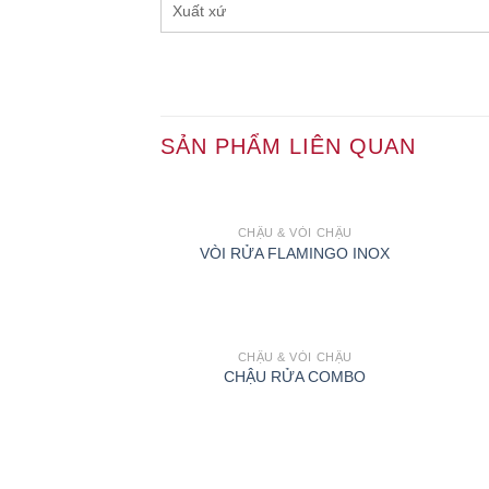
Xuất xứ
SẢN PHẨM LIÊN QUAN
CHẬU & VÒI CHẬU
VÒI RỬA FLAMINGO INOX
CHẬU & VÒI CHẬU
CHẬU RỬA COMBO