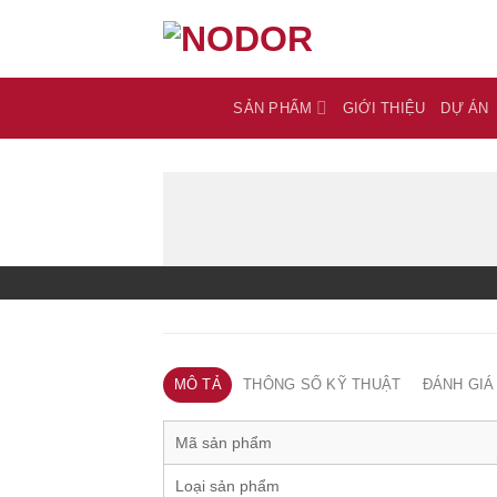
Skip
to
content
SẢN PHẨM
GIỚI THIỆU
DỰ ÁN
MÔ TẢ
THÔNG SỐ KỸ THUẬT
ĐÁNH GIÁ 
Mã sản phẩm
Loại sản phẩm