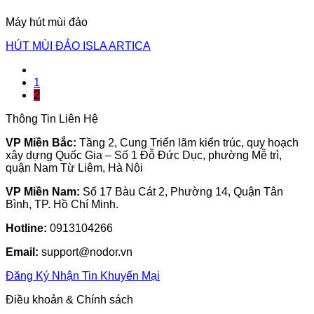
Máy hút mùi đảo
HÚT MÙI ĐẢO ISLA ARTICA
1
2
Thông Tin Liên Hệ
VP Miền Bắc:
Tầng 2, Cung Triển lãm kiến trúc, quy hoạch
xây dựng Quốc Gia – Số 1 Đỗ Đức Dục, phường Mễ trì,
quận Nam Từ Liêm, Hà Nội
VP Miền Nam:
Số 17 Bàu Cát 2, Phường 14, Quận Tân
Bình, TP. Hồ Chí Minh.
Hotline:
0913104266
Email:
support@nodor.vn
Đăng Ký Nhận Tin Khuyến Mại
Điều khoản & Chính sách