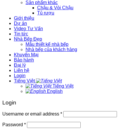
Sản phẩm khác
Chậu & Vòi Chậu
Tủ rượu
Giới thiệu
Dự án
Video Tư Vấn
Tin tức
Nhà Bếp Đẹp
Mẫu thiết kế nhà bếp
Nhà bếp của khách hàng
Khuyến Mại
Bảo hành
Đại lý
Liên hệ
Login
Tiếng Việt
Tiếng Việt
English
Login
Username or email address
*
Password
*