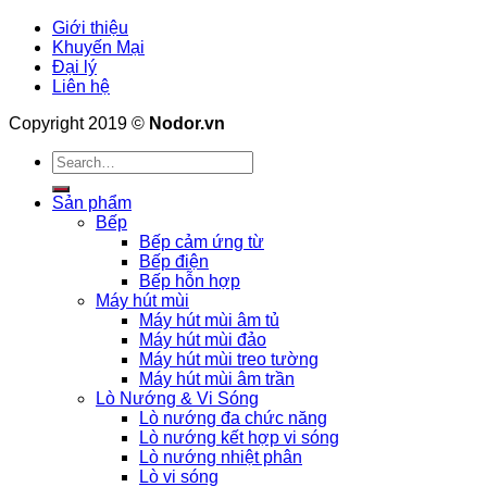
Giới thiệu
Khuyến Mại
Đại lý
Liên hệ
Copyright 2019 ©
Nodor.vn
Search
for:
Sản phẩm
Bếp
Bếp cảm ứng từ
Bếp điện
Bếp hỗn hợp
Máy hút mùi
Máy hút mùi âm tủ
Máy hút mùi đảo
Máy hút mùi treo tường
Máy hút mùi âm trần
Lò Nướng & Vi Sóng
Lò nướng đa chức năng
Lò nướng kết hợp vi sóng
Lò nướng nhiệt phân
Lò vi sóng