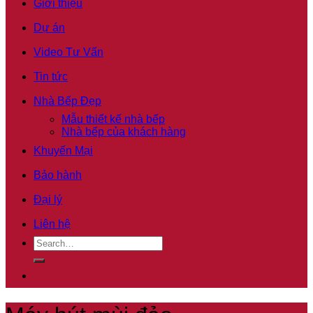
Giới thiệu
Dự án
Video Tư Vấn
Tin tức
Nhà Bếp Đẹp
Mẫu thiết kế nhà bếp
Nhà bếp của khách hàng
Khuyến Mại
Bảo hành
Đại lý
Liên hệ
Search
for: